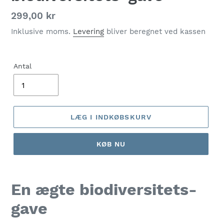
Normalpris
299,00 kr
Inklusive moms.
Levering
bliver beregnet ved kassen
Antal
LÆG I INDKØBSKURV
KØB NU
En ægte biodiversitets-
gave