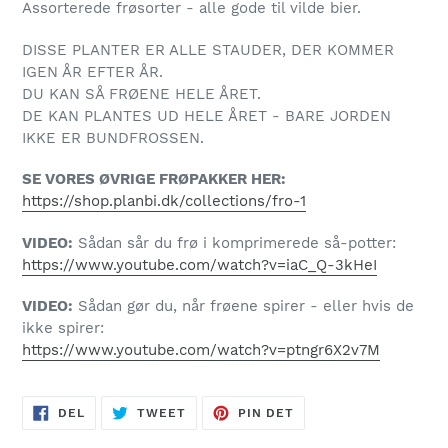
Assorterede frøsorter - alle gode til vilde bier.
DISSE PLANTER ER ALLE STAUDER, DER KOMMER
IGEN ÅR EFTER ÅR.
DU KAN SÅ FRØENE HELE ÅRET.
DE KAN PLANTES UD HELE ÅRET - BARE JORDEN
IKKE ER BUNDFROSSEN.
SE VORES ØVRIGE FRØPAKKER HER:
https://shop.planbi.dk/collections/fro-1
VIDEO:
Sådan sår du frø i komprimerede så-potter:
https://www.youtube.com/watch?v=iaC_Q-3kHeI
VIDEO:
Sådan gør du, når frøene spirer - eller hvis de
ikke spirer:
https://www.youtube.com/watch?v=ptngr6X2v7M
DEL
TWEET
PIN
DEL
TWEET
PIN DET
PÅ
PÅ
PÅ
FACEBOOK
TWITTER
PINTEREST