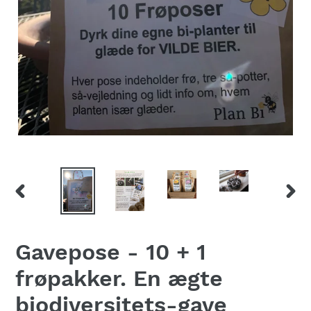
FORRIGE
NÆS
BILLEDE
BILL
Gavepose - 10 + 1
frøpakker. En ægte
biodiversitets-gave