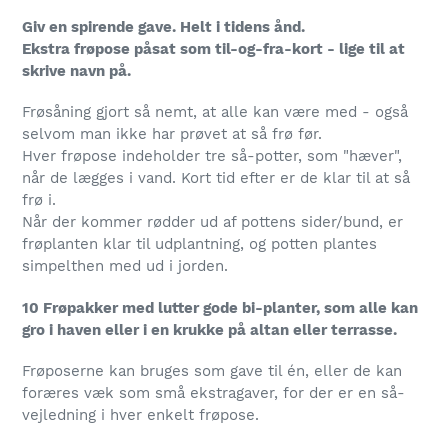
Giv en spirende gave. Helt i tidens ånd.
Ekstra frøpose påsat som til-og-fra-kort - lige til at
skrive navn på.
Frøsåning gjort så nemt, at alle kan være med - også
selvom man ikke har prøvet at så frø før.
Hver frøpose indeholder tre så-potter, som "hæver",
når de lægges i vand. Kort tid efter er de klar til at så
frø i.
Når der kommer rødder ud af pottens sider/bund, er
frøplanten klar til udplantning, og potten plantes
simpelthen med ud i jorden.
10 Frøpakker med lutter gode bi-planter, som alle kan
gro i haven eller i en krukke på altan eller terrasse.
Frøposerne kan bruges som gave til én, eller de kan
foræres væk som små ekstragaver, for der er en så-
vejledning i hver enkelt frøpose.