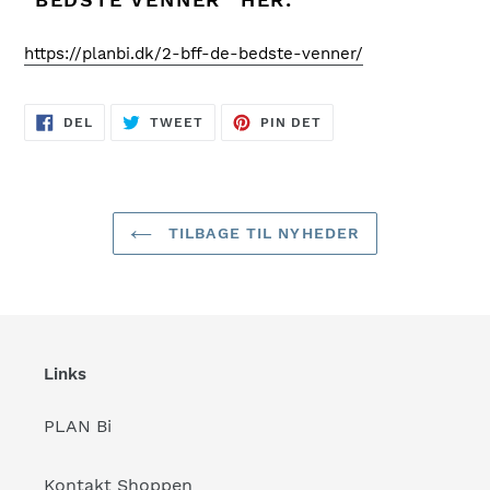
https://planbi.dk/2-bff-de-bedste-venner/
DEL
TWEET
PIN
DEL
TWEET
PIN DET
PÅ
PÅ
PÅ
FACEBOOK
TWITTER
PINTEREST
TILBAGE TIL NYHEDER
Links
PLAN Bi
Kontakt Shoppen