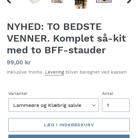
FORRIGE
NÆS
BILLEDE
BILL
NYHED: TO BEDSTE
VENNER. Komplet så-kit
med to BFF-stauder
Normalpris
99,00 kr
Inklusive moms.
Levering
bliver beregnet ved kassen
Varianter
Antal
LÆG I INDKØBSKURV