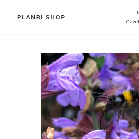
Gå
til
PLANBI SHOP
indhold
Gavek