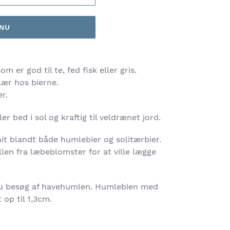
 NU
 er god til te, fed fisk eller gris.
ær hos bierne.
r.
er bed i sol og kraftig til veldrænet jord.
it blandt både humlebier og solitærbier.
en fra læbeblomster for at ville lægge
u besøg af havehumlen. Humlebien med
 op til 1,3cm.