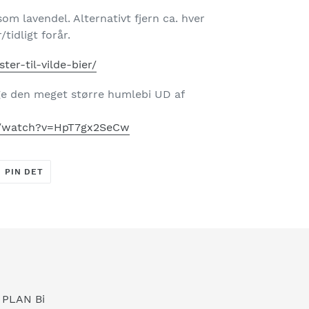
om lavendel. Alternativt fjern ca. hver
/tidligt forår.
ter-til-vilde-bier/
e den meget større humlebi UD af
m/watch?v=HpT7gx2SeCw
T
PIN
PIN DET
PÅ
ER
PINTEREST
r PLAN Bi