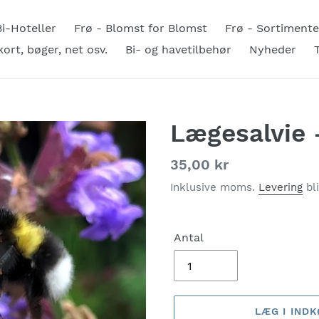
Bi-Hoteller
Frø - Blomst for Blomst
Frø - Sortimente
ort, bøger, net osv.
Bi- og havetilbehør
Nyheder
Lægesalvie 
Normalpris
35,00 kr
Inklusive moms.
Levering
bl
Antal
LÆG I IND