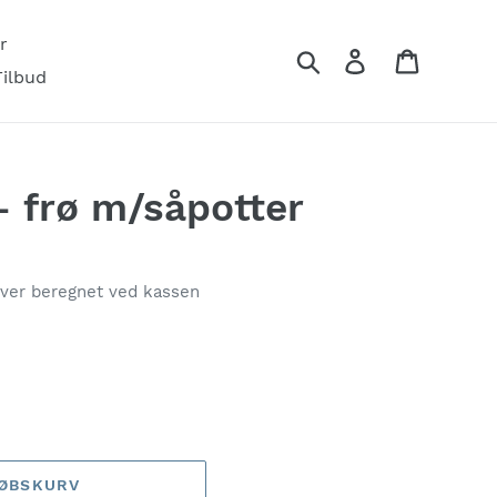
r
Søg
Log ind
Indkøbs
Tilbud
- frø m/såpotter
iver beregnet ved kassen
KØBSKURV