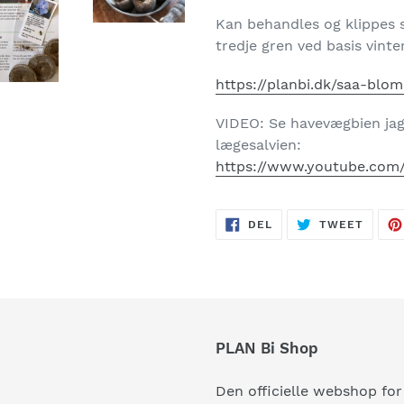
Kan behandles og klippes s
tredje gren ved basis vinter
https://planbi.dk/saa-bloms
VIDEO: Se havevægbien jag
lægesalvien:
https://www.youtube.co
DEL
TWEE
DEL
TWEET
PÅ
PÅ
FACEBOOK
TWITT
PLAN Bi Shop
Den officielle webshop fo