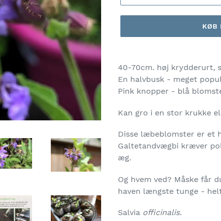
KØB
40-70cm. høj krydderurt, som
En halvbusk - meget popul
Pink knopper - blå blomste
Kan gro i en stor krukke ell
Disse læbeblomster er et h
Galtetandvægbi kræver poll
æg.
Og hvem ved? Måske får d
haven længste tunge - helt
Salvia
officinalis.