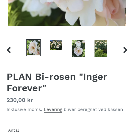
FORRIGE
NÆS
BILLEDE
BILL
PLAN Bi-rosen "Inger
Forever"
Normalpris
230,00 kr
Inklusive moms.
Levering
bliver beregnet ved kassen
Antal