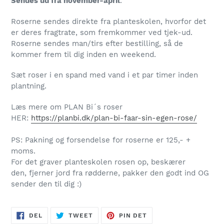
Sendes ud fra november-april
.
Roserne sendes direkte fra planteskolen, hvorfor det
er deres fragtrate, som fremkommer ved tjek-ud.
Roserne sendes man/tirs efter bestilling, så de
kommer frem til dig inden en weekend.
Sæt roser i en spand med vand i et par timer inden
plantning.
Læs mere om PLAN Bi´s roser
HER:
https://planbi.dk/plan-bi-faar-sin-egen-rose/
PS: Pakning og forsendelse for roserne er 125,- +
moms.
For det graver planteskolen rosen op, beskærer
den, fjerner jord fra rødderne, pakker den godt ind OG
sender den til dig :)
DEL
TWEET
PIN
DEL
TWEET
PIN DET
PÅ
PÅ
PÅ