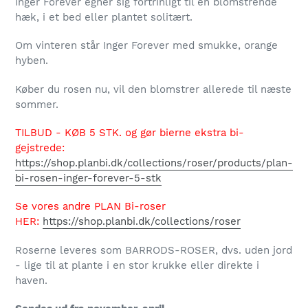
Inger Forever egner sig fortrinligt til en blomstrende
hæk, i et bed eller plantet solitært.
Om vinteren står Inger Forever med smukke, orange
hyben.
Køber du rosen nu, vil den blomstrer allerede til næste
sommer.
TILBUD - KØB 5 STK. og gør bierne ekstra bi-
gejstrede:
https://shop.planbi.dk/collections/roser/products/plan-
bi-rosen-inger-forever-5-stk
Se vores andre PLAN Bi-roser
HER:
https://shop.planbi.dk/collections/roser
Roserne leveres som BARRODS-ROSER, dvs. uden jord
- lige til at plante i en stor krukke eller direkte i
haven.