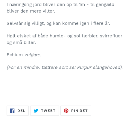
I næringsrig jord bliver den op til 1m - til gengæld
bliver den mere vilter.
Selvsår sig villigt, og kan komme igen i flere år.
Højt elsket af både humle- og solitærbier, svirrefluer
og små biller.
Echium
vulgare.
(For en mindre, tættere sort se: Purpur slangehoved).
DEL
TWEET
PIN
DEL
TWEET
PIN DET
PÅ
PÅ
PÅ
FACEBOOK
TWITTER
PINTEREST